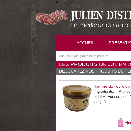
s
ACCUEIL
PRESENTA
Accueil
>
Nos gammes de produits
LES PRODUITS DE JULIEN 
DECOUVREZ NOS PRODUITS DU TE
Terrine de lièvre en
Ingrédients: Viand
28,8%, Foie de porc 
de (...)
Ajo