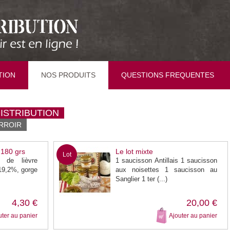
TION
NOS PRODUITS
QUESTIONS FREQUENTES
DISTRIBUTION
RROIR
 180 grs
Le lot mixte
Lot
e de lièvre
1 saucisson Antillais 1 saucisson
19,2%, gorge
aux noisettes 1 saucisson au
Sanglier 1 ter (...)
4,30 €
20,00 €
uter au panier
Ajouter au panier