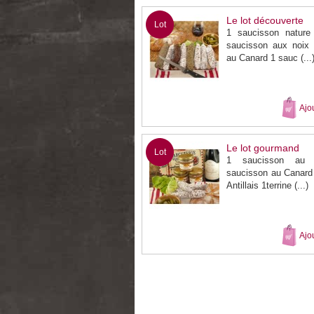
Le lot découverte
Lot
1 saucisson nature
saucisson aux noix
au Canard 1 sauc (...
Ajo
Le lot gourmand
Lot
1 saucisson au 
saucisson au Canard
Antillais 1terrine (...)
Ajo