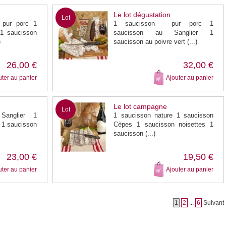
Le lot dégustation
Lot
 pur porc 1
1 saucisson pur porc 1
 1 saucisson
saucisson au Sanglier 1
)
saucisson au poivre vert (...)
26,00 €
32,00 €
uter au panier
Ajouter au panier
Le lot campagne
Lot
Sanglier 1
1 saucisson nature 1 saucisson
 1 saucisson
Cèpes 1 saucisson noisettes 1
saucisson (...)
23,00 €
19,50 €
uter au panier
Ajouter au panier
1
2
...
6
Suivant