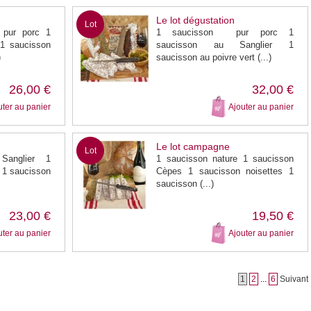
Le lot dégustation
Lot
 pur porc 1
1 saucisson pur porc 1
 1 saucisson
saucisson au Sanglier 1
)
saucisson au poivre vert (...)
26,00 €
32,00 €
uter au panier
Ajouter au panier
Le lot campagne
Lot
Sanglier 1
1 saucisson nature 1 saucisson
 1 saucisson
Cèpes 1 saucisson noisettes 1
saucisson (...)
23,00 €
19,50 €
uter au panier
Ajouter au panier
1
2
...
6
Suivant