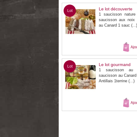
Le lot découverte
Lot
1 saucisson nature
saucisson aux noix
au Canard 1 sauc (...
Ajo
Le lot gourmand
Lot
1 saucisson au 
saucisson au Canard
Antillais 1terrine (...)
Ajo