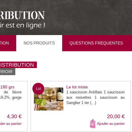
TION
NOS PRODUITS
QUESTIONS FREQUENTES
DISTRIBUTION
RROIR
 180 grs
Le lot mixte
Lot
e de lièvre
1 saucisson Antillais 1 saucisson
19,2%, gorge
aux noisettes 1 saucisson au
Sanglier 1 ter (...)
4,30 €
20,00 €
uter au panier
Ajouter au panier