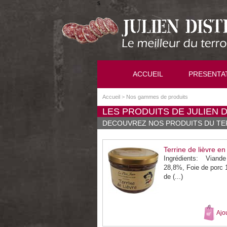
s
ACCUEIL
PRESENTA
Accueil
>
Nos gammes de produits
LES PRODUITS DE JULIEN 
DECOUVREZ NOS PRODUITS DU TE
Terrine de lièvre en
Ingrédients: Viand
28,8%, Foie de porc 
de (...)
Ajo