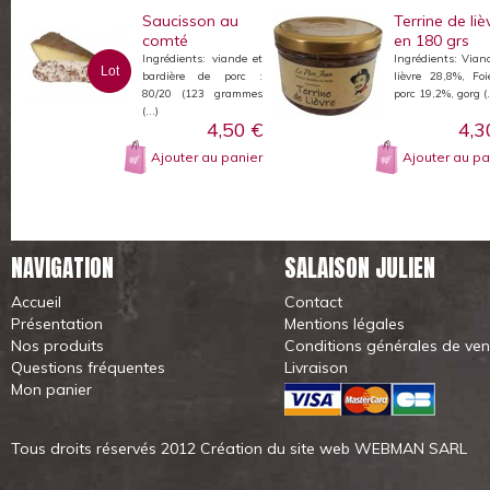
Saucisson au
Terrine de liè
comté
en 180 grs
Ingrédients: viande et
Ingrédients: Vian
Lot
bardière de porc :
lièvre 28,8%, Fo
80/20 (123 grammes
porc 19,2%, gorg (.
(...)
4,50 €
4,3
Ajouter au panier
Ajouter au pa
NAVIGATION
SALAISON JULIEN
Accueil
Contact
Présentation
Mentions légales
Nos produits
Conditions générales de ven
Questions fréquentes
Livraison
Mon panier
Tous droits réservés 2012
Création du site web WEBMAN SARL