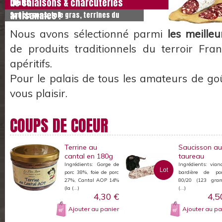
LIGNE
de salaisons & charcuteries
artisanales !
Saucissons, foie gras, terrines du
terroir...
Nous avons sélectionné parmi
les meilleu
de produits traditionnels du terroir Fra
apéritifs.
Pour le palais de tous les amateurs de goût
vous plaisir.
COUPS DE COEUR
Terrine au
Saucisson au
cantal en 180g
taureau
Ingrédients: Gorge de
Ingrédients: vian
Lot
porc 38%, foie de porc
bardière de po
27%, Cantal AOP 14%
80/20 (123 gra
(la (...)
(...)
4,30 €
4,5
Ajouter au panier
Ajouter au pa