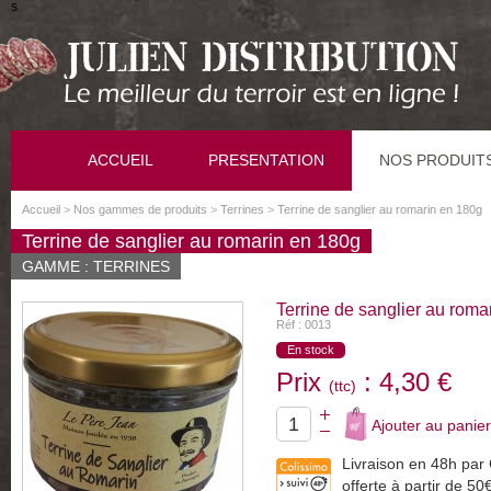
s
ACCUEIL
PRESENTATION
NOS PRODUIT
Accueil
>
Nos gammes de produits
>
Terrines
>
Terrine de sanglier au romarin en 180g
Terrine de sanglier au romarin en 180g
GAMME : TERRINES
Terrine de sanglier au roma
Réf : 0013
En stock
Prix
: 4,30 €
(ttc)
Livraison en 48h par 
offerte à partir de 50