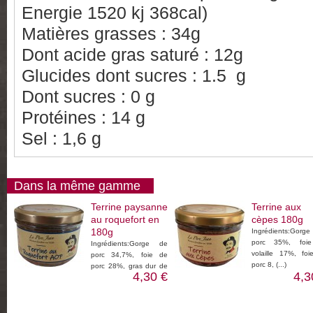
Energie 1520 kj 368cal)
Matières grasses : 34g
Dont acide gras saturé : 12g
Glucides dont sucres : 1.5 g
Dont sucres : 0 g
Protéines : 14 g
Sel : 1,6 g
Dans la même gamme
Terrine paysanne
Terrine aux
au roquefort en
cèpes 180g
180g
Ingrédients:Gorg
porc 35%, foi
Ingrédients:Gorge de
volaille 17%, fo
porc 34,7%, foie de
porc 8, (...)
porc 28%, gras dur de
4,30 €
4,3
porc (...)