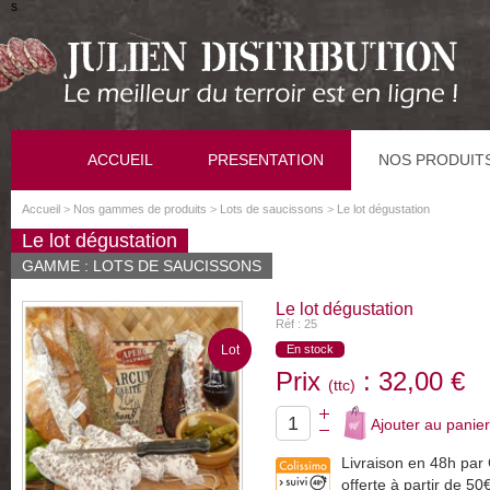
s
ACCUEIL
PRESENTATION
NOS PRODUIT
Accueil
>
Nos gammes de produits
>
Lots de saucissons
>
Le lot dégustation
Le lot dégustation
GAMME : LOTS DE SAUCISSONS
Le lot dégustation
Réf : 25
Lot
En stock
Prix
: 32,00 €
(ttc)
Livraison en 48h par 
offerte à partir de 50