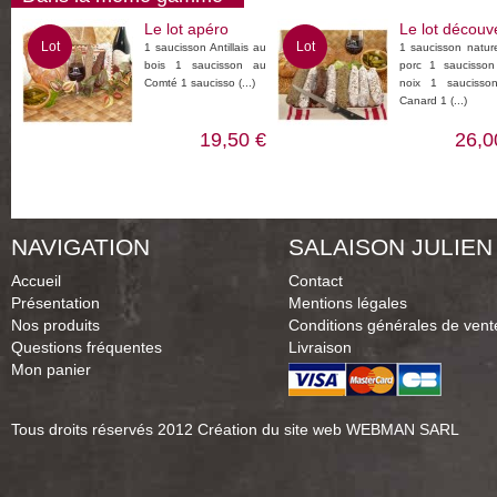
Le lot apéro
Le lot découv
Lot
Lot
1 saucisson Antillais au
1 saucisson natur
bois 1 saucisson au
porc 1 saucisson
Comté 1 saucisso (...)
noix 1 saucisso
Canard 1 (...)
19,50 €
26,0
NAVIGATION
SALAISON JULIEN
Accueil
Contact
Présentation
Mentions légales
Nos produits
Conditions générales de vent
Questions fréquentes
Livraison
Mon panier
Tous droits réservés 2012
Création du site web WEBMAN SARL